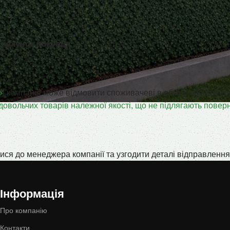
 рахунок покупця
.
»
, компанія може відмовити споживачеві в обміні або повер
довольчих товарів належної якості, що не підлягають повер
ся до менеджера компанії та узгодити деталі відправлення
Інформація
Про компанію
Контакти