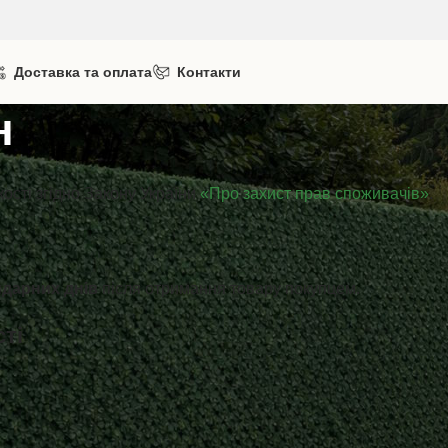
Доставка та оплата
Контакти
н
ості згідно Закону України
«Про захист прав споживачів»
.
ндарних днів
після отримання товару покупцем.
ті