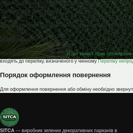
Наявний документ, що підтверджує покупку.
Зворотна доставка
Зворотна доставка товарів належної якості здійснюється
за
Важливо
Відповідно до Закону України
«Про захист прав споживачів
входять до переліку, визначеного у чинному
Переліку непро
Порядок оформлення повернення
Для оформлення повернення або обміну необхідно звернути
SITCA
— виробник зелених декоративних парканів в