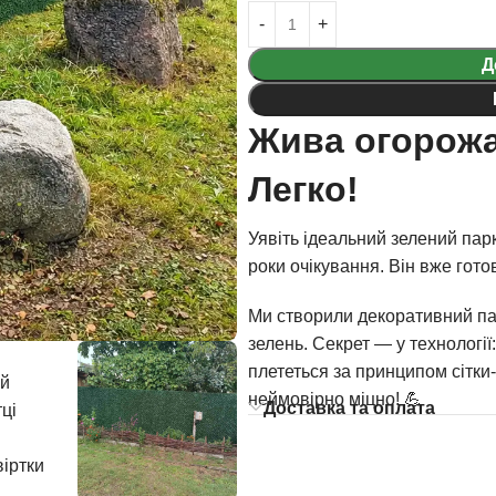
Д
Жива огорожа
Легко!
Уявіть ідеальний зелений парк
роки очікування. Він вже гото
Ми створили декоративний па
зелень. Секрет — у технології
плететься за принципом сітки-
неймовірно міцно! 💪
Доставка та оплата