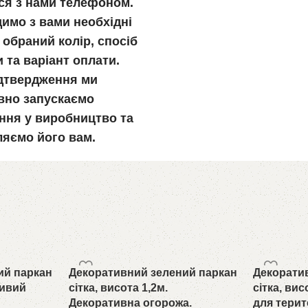
ься з нами телефоном.
имо з вами необхідні
 обраний колір, спосіб
 та варіант оплати.
ідтвердження ми
вно запускаємо
ння у виробництво та
ляємо його вам.
ий паркан
Декоративний зелений паркан
Декорати
Живий
сітка, висота 1,2м.
сітка, ви
Декоративна огорожа.
для терито