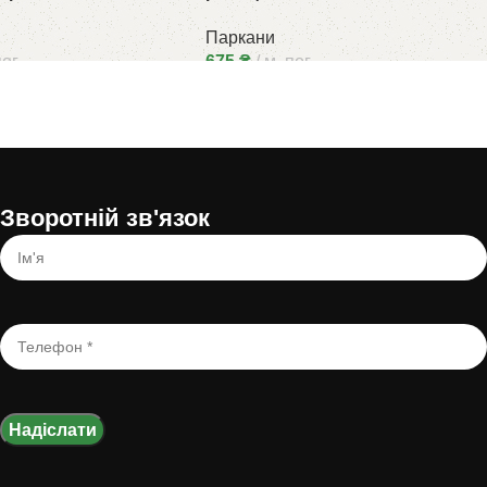
Паркани
пог.
675
₴
м. пог.
Зворотній зв'язок