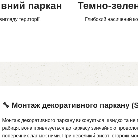
ивний паркан
Темно-зеле
вигляду території.
Глибокий насичений ко
🔧 Монтаж декоративного паркану (
Монтаж декоративного паркану виконується швидко та не п
рабиця, вона привязується до каркасу звичайною проволок
поперечних лаг між ними. При невеликій висоті огорожі мо