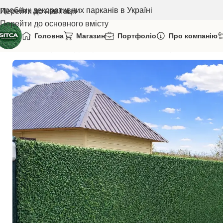
иробник декоративних парканів в Україні
Перейти до навігації
Перейти до основного вмісту
Головна
Магазин
Портфоліо
Про компанію
Головна
Паркани
Декоративний зелений паркан сітка, вис