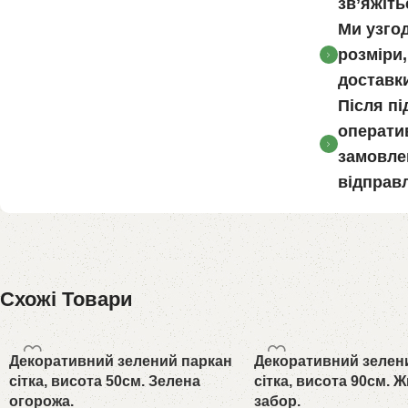
зв’яжіт
Ми узгод
розміри,
доставки
Після п
операти
замовле
відправ
Схожі Товари
Декоративний зелений паркан
Декоративний зелен
сітка, висота 50см. Зелена
сітка, висота 90см. 
огорожа.
забор.