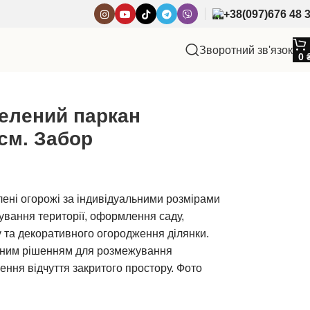
+38(097)676 48 
Зворотний зв'язок
0
елений паркан
0см. Забор
ені огорожі за індивідуальними розмірами
ування території, оформлення саду,
 та декоративного огородження ділянки.
ярним рішенням для розмежування
ення відчуття закритого простору. Фото