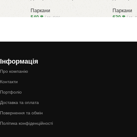
Паркани
Паркани
540
₴
м. пог.
630
₴
м. 
Інформація
Про компанію
Контакти
Портфоліо
Доставка та оплата
Повернення та обмін
Політика конфіденційності