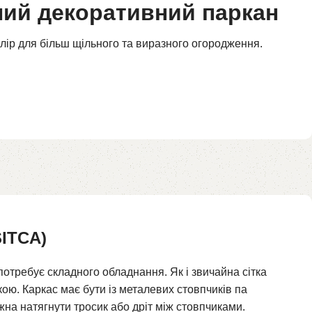
ний декоративний паркан
лір для більш щільного та виразного огородження.
SITCA)
отребує складного обладнання. Як і звичайна сітка
ою. Каркас має бути із металевих стовпчиків па
жна натягнути тросик або дріт між стовпчиками.