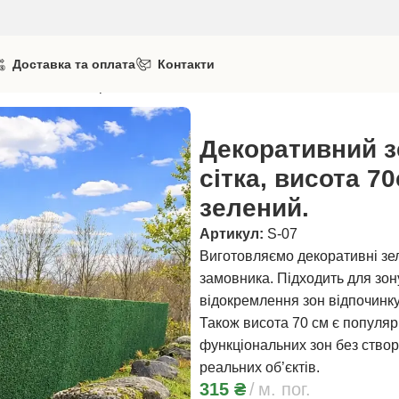
Доставка та оплата
Контакти
ота 70см. Забор зелений.
Декоративний з
сітка, висота 7
зелений.
Артикул:
S-07
Виготовляємо декоративні зел
замовника. Підходить для зон
відокремлення зон відпочинку
Також висота 70 см є попул
функціональних зон без створ
реальних об’єктів.
315
₴
м. пог.