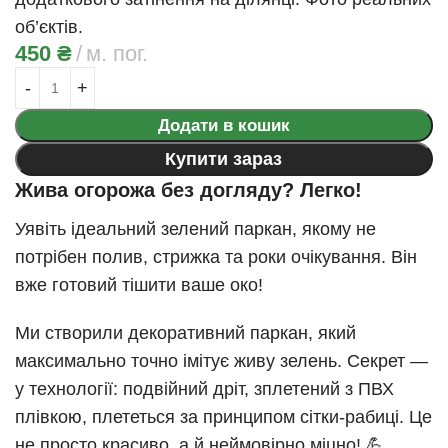
об’єктів.
450
₴
м. пог.
Додати в кошик
Купити зараз
Жива огорожа без догляду? Легко!
Уявіть ідеальний зелений паркан, якому не
потрібен полив, стрижка та роки очікування. Він
вже готовий тішити ваше око!
Ми створили декоративний паркан, який
максимально точно імітує живу зелень. Секрет —
у технології: подвійний дріт, зплетений з ПВХ
плівкою, плететься за принципом сітки-рабиці. Це
не просто красиво, а й неймовірно міцно! 💪