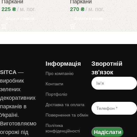
Паркани
Паркани
225
₴
м. пог.
270
₴
м. пог.
Додати в кошик
Додати в кошик
Інформація
Зворотній
зв'язок
SITCA
—
Про компанію
виробник
Контакти
зелених
Портфоліо
декоративних
Доставка та оплата
парканів в
Україні.
Повернення та обмін
Виготовляємо
Політика
конфіденційності
огорожі під