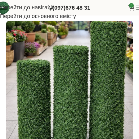
0
Перейти до навігації
(097)676 48 31
Головна
Паркани
Перейти до основного вмісту