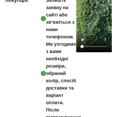
покупців
Залиште
заявку на
сайті або
зв’яжіться з
нами
телефоном.
Ми узгодимо
з вами
необхідні
розміри,
обраний
колір, спосіб
доставки та
варіант
оплати.
Після