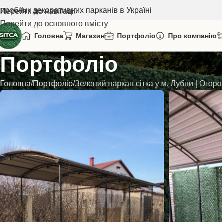
иробник декоративних парканів в Україні
Перейти до навігації
Перейти до основного вмісту
Головна
Магазин
Портфоліо
Про компанію
Портфоліо
Головна
Портфоліо
Зелений паркан сітка у м. Лубни | Огоро