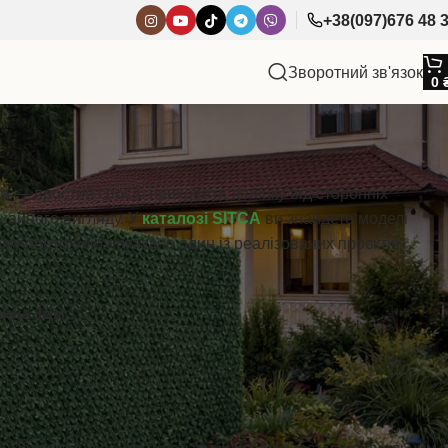
+38(097)676 48 
Зворотний зв'язок
0
жа
— простий спосіб приховати ділянку від сторонніх
охайного вигляду. У
каталозі SITCA
ви знайдете моделі
ьому портфоліо показано один із реалізованих проєктів
жина 12м