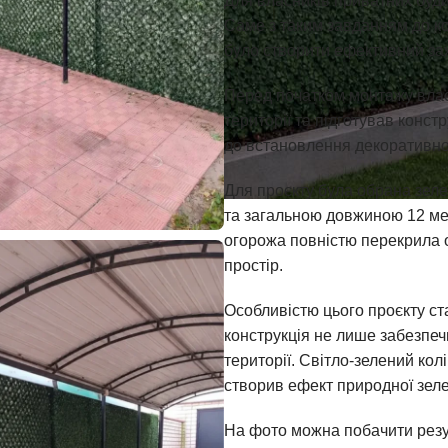
Для власників приватних буд
Саме з таким завданням до ко
було створити ефективний захи
Перед початком монтажу влас
території та підготував конст
до встановлення декоративної
Для проєкту була обрана зеле
та загальною довжиною 12 ме
огорожа повністю перекрила о
простір.
Особливістю цього проєкту ст
конструкція не лише забезпеч
території. Світло-зелений ко
створив ефект природної зелен
На фото можна побачити резул