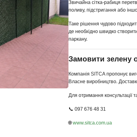
Звичайна сітка-рабиця перетв
поливу, підстригання або іншо
Таке рішення чудово підходить
де необхідно швидко створити 
паркану.
Замовити зелену 
Компанія SITCA пропонує виго
Власне виробництво. Доставка
Для отримання консультації та
📞 097 676 48 31
🌐
www.sitca.com.ua