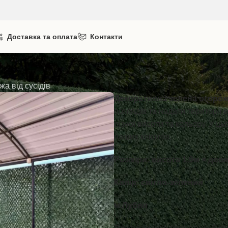
Доставка та оплата
Контакти
жа від сусідів
Декоративна зелена огоро
поглядів та надати території 
різної висоти та кольору. У ц
наших клієнтів.
Розміри: висота 1,9м × дов
Колір: світло-зелений
м.Лубни