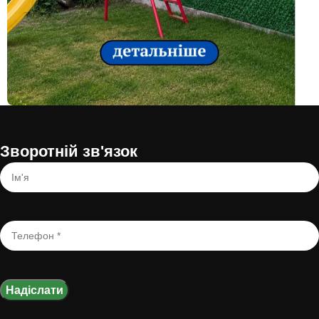
Все
Зворотній зв'язок
Зелений забор сітка. Фото до-
після.