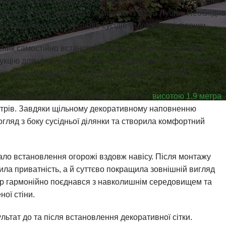
инків питання приватності завжди залишається актуальним.
мпанії SITCA звернувся замовник із міста Лубни. Необхідно
ст від сторонніх поглядів сусідів уздовж межі ділянки.
ник самостійно встановив металеві стовпчики по межі
рукцію для натягування сітки. Це дозволило просто перейти
 зеленої огорожі без додаткових будівельних робіт.
на паркан-сітка світло-зеленого кольору
висотою 1,9 метра
трів. Завдяки щільному декоративному наповненню
гляд з боку сусідньої ділянки та створила комфортний
ало встановлення огорожі вздовж навісу. Після монтажу
ила приватність, а й суттєво покращила зовнішній вигляд
лір гармонійно поєднався з навколишнім середовищем та
ої стіни.
ьтат до та після встановлення декоративної сітки.