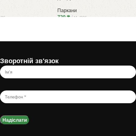
Паркани
пог.
720
₴
м. пог.
Зворотній зв'язок