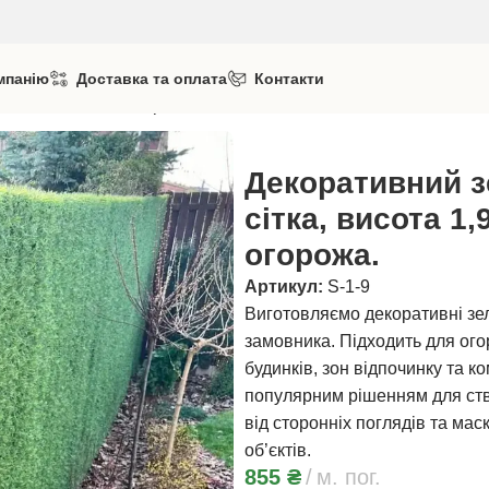
мпанію
Доставка та оплата
Контакти
сота 1,9м. Жива огорожа.
Декоративний з
сітка, висота 1
огорожа.
Артикул:
S-1-9
Виготовляємо декоративні зел
замовника. Підходить для ого
будинків, зон відпочинку та к
популярним рішенням для ство
від сторонніх поглядів та ма
об’єктів.
855
₴
м. пог.