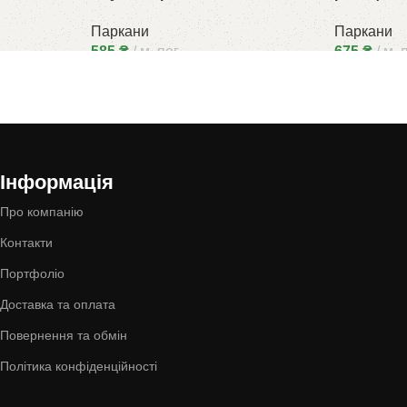
Паркани
Паркани
585
₴
м. пог.
675
₴
м. 
Інформація
Про компанію
Контакти
Портфоліо
Доставка та оплата
Повернення та обмін
Політика конфіденційності