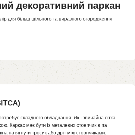
ний декоративний паркан
лір для більш щільного та виразного огородження.
SITCA)
отребує складного обладнання. Як і звичайна сітка
ою. Каркас має бути із металевих стовпчиків па
жна натягнути тросик або дріт між стовпчиками.