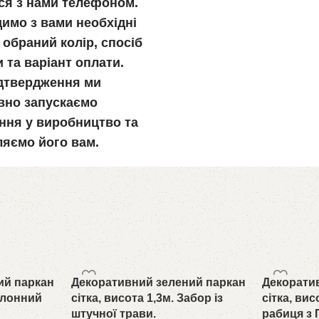
ься з нами телефоном.
имо з вами необхідні
 обраний колір, спосіб
 та варіант оплати.
ідтвердження ми
вно запускаємо
ння у виробництво та
ляємо його вам.
ий паркан
Декоративний зелений паркан
Декорати
Рулонний
сітка, висота 1,3м. Забор із
сітка, вис
штучної трави.
рабиця з 