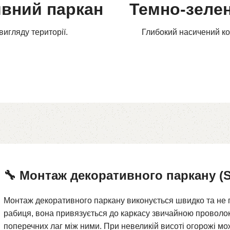
ивний паркан
Темно-зеле
вигляду території.
Глибокий насичений ко
🔧 Монтаж декоративного паркану (
Монтаж декоративного паркану виконується швидко та не п
рабиця, вона привязується до каркасу звичайною проволок
поперечних лаг між ними. При невеликій висоті огорожі мо