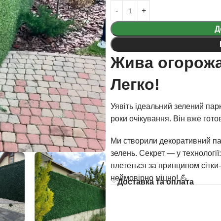
Д
Жива огорожа
Легко!
Уявіть ідеальний зелений парк
роки очікування. Він вже гото
Ми створили декоративний па
зелень. Секрет — у технології
плететься за принципом сітки-
неймовірно міцно! 💪
Доставка та оплата