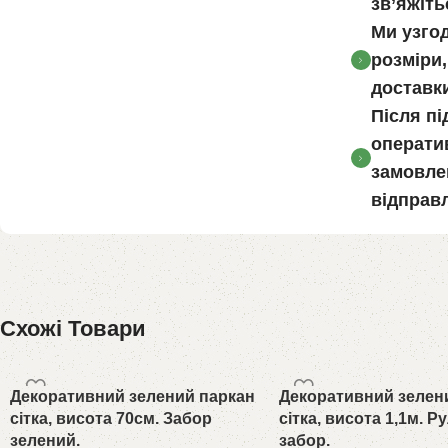
зв’яжіт
Ми узгод
розміри,
доставки
Після п
операти
замовле
відправ
Схожі Товари
Декоративний зелений паркан
Декоративний зелен
сітка, висота 70см. Забор
сітка, висота 1,1м. 
зелений.
забор.