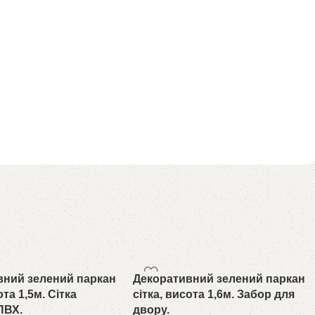
вний зелений паркан
Декоративний зелений паркан
ота 1,5м. Сітка
сітка, висота 1,6м. Забор для
ПВХ.
двору.