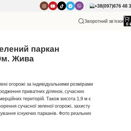
+38(097)676 48 
Зворотний зв'язок
0
елений паркан
,9м. Жива
ені огорожі за індивідуальними розмірами
родження приватних ділянок, сучасних
омерційних територій. Також висота 1,9 м є
рення сучасної зеленої огорожі, захисту
скування існуючих парканів. Фото реальних