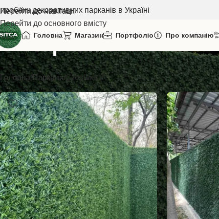
иробник декоративних парканів в Україні
Перейти до навігації
Перейти до основного вмісту
Головна
Магазин
Портфоліо
Про компанію
Паркани
Головна
Паркани
Сторінка 2