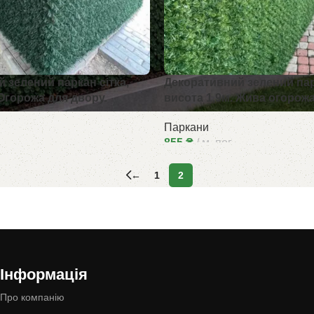
 зелений паркан сітка,
Декоративний зелений парк
 Огорожа для двору.
висота 1,9м. Жива огорожа
Паркани
855
₴
м. пог.
←
1
2
Інформація
Про компанію