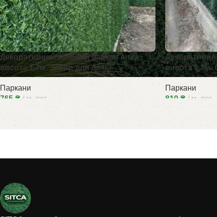
Декоративний зелений паркан сітка,
Декоративний
висота 1,7м. Забор для дачі.
висота 1,8м.
Паркани
Паркани
765
₴
м. пог.
810
₴
м. пог.