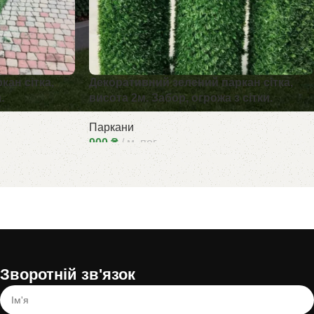
ан сітка,
Декоративний зелений паркан сітка,
.
висота 2м. Забор, огрожа з сітки.
Паркани
900
₴
м. пог.
Зворотній зв'язок